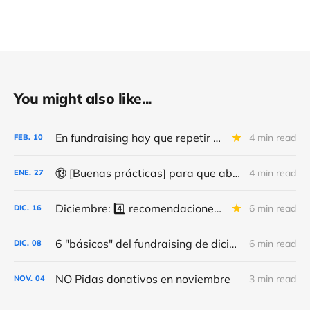
You might also like...
En fundraising hay que repetir y repetir, como en el día de la marmota
4 min read
FEB.
10
⑬ [Buenas prácticas] para que abran (más) tus correos y consigas (más y mejores) donativos
4 min read
ENE.
27
Diciembre: 4️⃣ recomendaciones finales para captar (más) fondos esta Navidad
6 min read
DIC.
16
6 "básicos" del fundraising de diciembre (...y de siempre)
6 min read
DIC.
08
NO Pidas donativos en noviembre
3 min read
NOV.
04