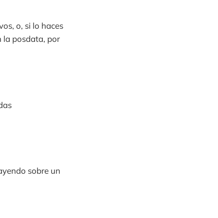
os, o, si lo haces
 la posdata, por
adas
ayendo sobre un