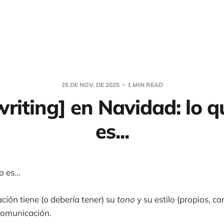
25 DE NOV. DE 2025
1 MIN READ
riting] en Navidad: lo q
es...
 es...
ación tiene (o debería tener) su
tono
y su estilo (propios, car
comunicación.