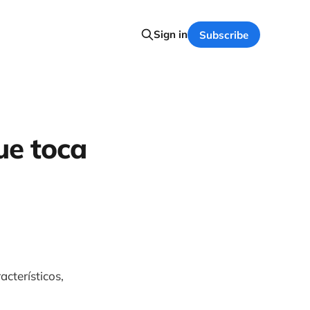
Sign in
Subscribe
ue toca
acterísticos,