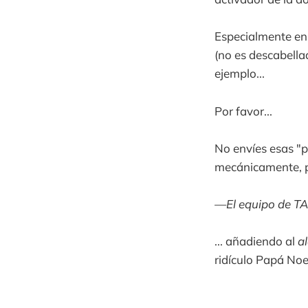
Especialmente en l
(no es descabella
ejemplo...
Por favor...
No envíes esas "p
mecánicamente, por
—El equipo de TA
... añadiendo al
a
ridículo Papá Noel