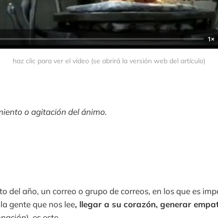
1×
haz clic para ver el vídeo (se abrirá la versión web del artículo)
iento o agitación del ánimo.
 del año, un correo o grupo de correos, en los que es imp
 la gente que nos lee
, llegar a su corazón, generar empa
nación), es este...