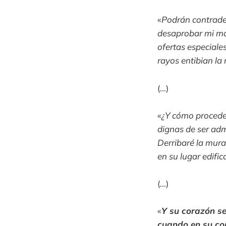
«
Podrán contrade
desaprobar mi man
ofertas especiales
rayos entibian la 
(...)
«
¿Y cómo procede
dignas de ser adm
Derribaré la mura
en su lugar edific
(...)
«
Y su corazón se
cuando en su co