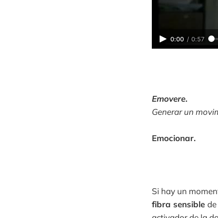
0:00
/
0:57
Emovere
.
Generar un movim
Emocionar.
Si hay un momento
fibra sensible
de
activador de la do