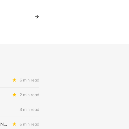
6 min read
2 min read
3 min read
Diciembre: 4️⃣ recomendaciones finales para captar (más) fondos esta Navidad
6 min read