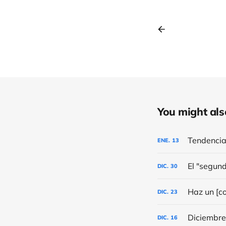
You might also 
Tendencia 
ENE.
13
El "segun
DIC.
30
Haz un [c
DIC.
23
DIC.
16