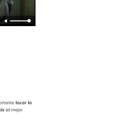
ortante
tocar
la
tía
(el mejor