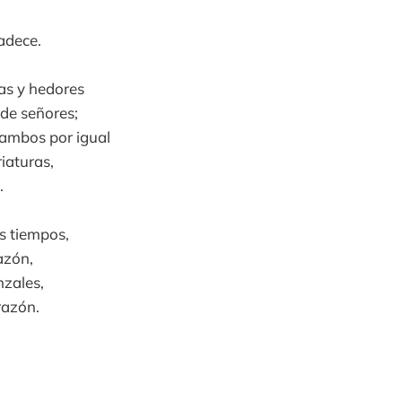
adece.
as y hedores
 de señores;
 ambos por igual
iaturas,
.
os tiempos,
azón,
nzales,
razón.