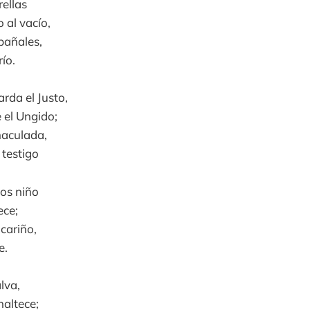
rellas
o al vacío,
pañales,
río.
arda el Justo,
 el Ungido;
maculada,
 testigo
ios niño
ece;
cariño,
e.
lva,
altece;