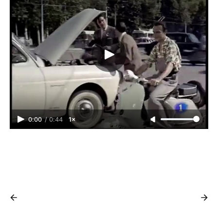
0:00
/
0:44
1×