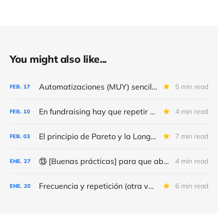
You might also like...
Automatizaciones (MUY) sencillas para conseguir (MÁS) “leads” y donativos
5 min read
FEB.
17
En fundraising hay que repetir y repetir, como en el día de la marmota
4 min read
FEB.
10
El principio de Pareto y la Long Tail
7 min read
FEB.
03
⑬ [Buenas prácticas] para que abran (más) tus correos y consigas (más y mejores) donativos
4 min read
ENE.
27
Frecuencia y repetición (otra vez) de los correos de fundraising
6 min read
ENE.
20