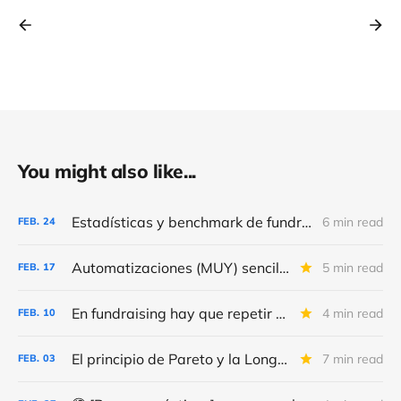
You might also like...
Estadísticas y benchmark de fundraising (2026)
6 min read
FEB.
24
Automatizaciones (MUY) sencillas para conseguir (MÁS) “leads” y donativos
5 min read
FEB.
17
En fundraising hay que repetir y repetir, como en el día de la marmota
4 min read
FEB.
10
El principio de Pareto y la Long Tail
7 min read
FEB.
03