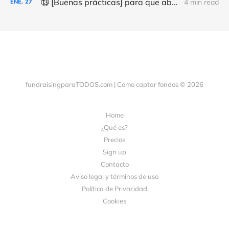
⑬ [Buenas prácticas] para que abran (más) tus correos y consigas (más y mejores) donativos
4 min read
ENE.
27
fundraisingparaTODOS.com | Cómo captar fondos © 2026
Home
¿Qué es?
Precios
Sign up
Contacto
Aviso legal y términos de uso
Política de Privacidad
Cookies