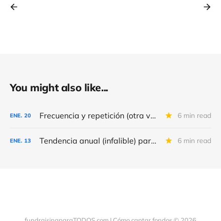
You might also like...
Frecuencia y repetición (otra vez) de los correos de fundraising
6 min read
ENE.
20
Tendencia anual (infalible) para 2026
6 min read
ENE.
13
fundraisingparaTODOS.com | Cómo captar fondos © 2026