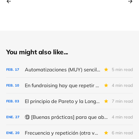
You might also like...
Automatizaciones (MUY) sencillas para conseguir (MÁS) “leads” y donativos
5 min read
FEB.
17
En fundraising hay que repetir y repetir, como en el día de la marmota
4 min read
FEB.
10
El principio de Pareto y la Long Tail
7 min read
FEB.
03
⑬ [Buenas prácticas] para que abran (más) tus correos y consigas (más y mejores) donativos
4 min read
ENE.
27
Frecuencia y repetición (otra vez) de los correos de fundraising
6 min read
ENE.
20