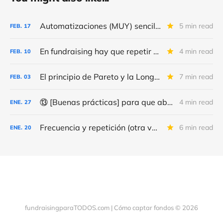
Automatizaciones (MUY) sencillas para conseguir (MÁS) “leads” y donativos
5 min read
FEB.
17
En fundraising hay que repetir y repetir, como en el día de la marmota
4 min read
FEB.
10
El principio de Pareto y la Long Tail
7 min read
FEB.
03
⑬ [Buenas prácticas] para que abran (más) tus correos y consigas (más y mejores) donativos
4 min read
ENE.
27
Frecuencia y repetición (otra vez) de los correos de fundraising
6 min read
ENE.
20
fundraisingparaTODOS.com | Cómo captar fondos © 2026