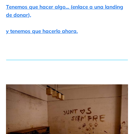
Tenemos que hacer algo... (
enlace a una landing
de donar
),
y tenemos que hacerlo ahora.