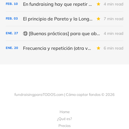
En fundraising hay que repetir y repetir, como en el día de la marmota
4 min read
FEB.
10
El principio de Pareto y la Long Tail
7 min read
FEB.
03
⑬ [Buenas prácticas] para que abran (más) tus correos y consigas (más y mejores) donativos
4 min read
ENE.
27
Frecuencia y repetición (otra vez) de los correos de fundraising
6 min read
ENE.
20
fundraisingparaTODOS.com | Cómo captar fondos © 2026
Home
¿Qué es?
Precios