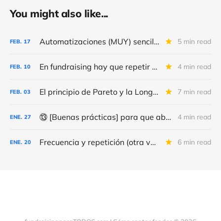
You might also like...
Automatizaciones (MUY) sencillas para conseguir (MÁS) “leads” y donativos
5 min read
FEB.
17
En fundraising hay que repetir y repetir, como en el día de la marmota
4 min read
FEB.
10
El principio de Pareto y la Long Tail
7 min read
FEB.
03
⑬ [Buenas prácticas] para que abran (más) tus correos y consigas (más y mejores) donativos
4 min read
ENE.
27
Frecuencia y repetición (otra vez) de los correos de fundraising
6 min read
ENE.
20