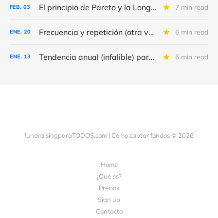
El principio de Pareto y la Long Tail
7 min read
FEB.
03
Frecuencia y repetición (otra vez) de los correos de fundraising
6 min read
ENE.
20
Tendencia anual (infalible) para 2026
6 min read
ENE.
13
fundraisingparaTODOS.com | Cómo captar fondos © 2026
Home
¿Qué es?
Precios
Sign up
Contacto