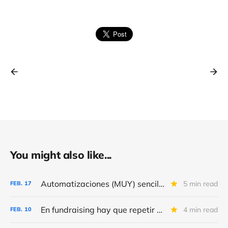
You might also like...
Automatizaciones (MUY) sencillas para conseguir (MÁS) “leads” y donativos
5 min read
FEB.
17
En fundraising hay que repetir y repetir, como en el día de la marmota
4 min read
FEB.
10