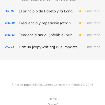
El principio de Pareto y la Long Tail
7 min read
FEB.
03
Frecuencia y repetición (otra vez) de los correos de fundraising
6 min read
ENE.
20
Tendencia anual (infalible) para 2026
6 min read
ENE.
13
Haz un [copywriting] que impacte en tu audiencia. Receta probada
3 min read
DIC.
23
fundraisingparaTODOS.com | Cómo captar fondos © 2026
Home
¿Qué es?