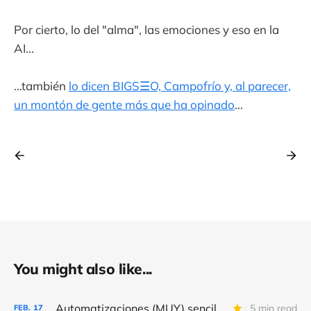
Por cierto, lo del "alma", las emociones y eso en la
AI...
...también
lo dicen BIGS☰O, Campofrío y, al parecer,
un montón de gente más que ha opinado
...
You might also like...
Automatizaciones (MUY) sencillas para conseguir (MÁS) “leads” y donativos
5 min read
FEB.
17